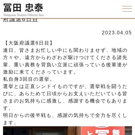
府議選6日目
2023.04.05
【大阪府議選6日目】
連日、皆さまお忙しい中にも関わりませず、地域の
方々や、遠方からわざわざ駆けつけてくださる諸先
輩、重い責務を背負い立派に頑張っている後輩達が
激励に来てくださっています。
私自身3回目の選挙。
選挙とは正直シンドイものですが、選挙戦を闘うた
びに、あらためて日頃からお支えいただいている皆
さまのお気持ちに感激し、感謝する機会でもありま
す。
明日からの後半戦も、感謝の気持ちで全力を尽くし
ます。